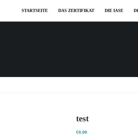
STARTSEITE
DAS ZERTIFIKAT
DIE IASE
D
test
€
0.00