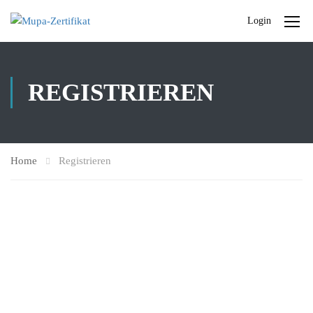
Login
REGISTRIEREN
Home
Registrieren
Vorname
*
Nachname
*
Zur Anrechnung von Fortbildungspunkten bitte die Fortbildungsnummer in